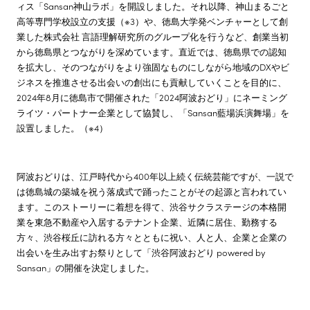
ィス「Sansan神山ラボ」を開設しました。それ以降、神山まるごと
高等専門学校設立の支援（※3）や、徳島大学発ベンチャーとして創
業した株式会社 言語理解研究所のグループ化を行うなど、創業当初
から徳島県とつながりを深めています。直近では、徳島県での認知
を拡大し、そのつながりをより強固なものにしながら地域のDXやビ
ジネスを推進させる出会いの創出にも貢献していくことを目的に、
2024年8月に徳島市で開催された「2024阿波おどり」にネーミング
ライツ・パートナー企業として協賛し、「Sansan藍場浜演舞場」を
設置しました。（※4）
阿波おどりは、江戸時代から400年以上続く伝統芸能ですが、一説で
は徳島城の築城を祝う落成式で踊ったことがその起源と言われてい
ます。このストーリーに着想を得て、渋谷サクラステージの本格開
業を東急不動産や入居するテナント企業、近隣に居住、勤務する
方々、渋谷桜丘に訪れる方々とともに祝い、人と人、企業と企業の
出会いを生み出すお祭りとして「渋谷阿波おどり powered by
Sansan」の開催を決定しました。