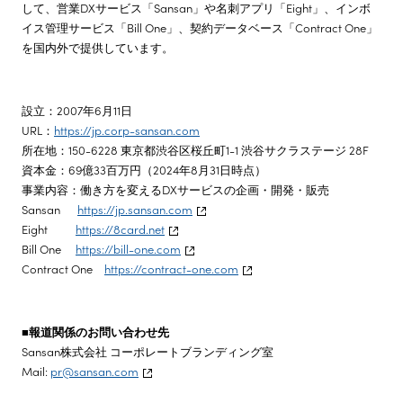
して、営業DXサービス「Sansan」や名刺アプリ「Eight」、インボ
イス管理サービス「Bill One」、契約データベース「Contract One」
を国内外で提供しています。
設立：2007年6月11日
URL：
https://jp.corp-sansan.com
所在地：150-6228 東京都渋谷区桜丘町1-1 渋谷サクラステージ 28F
資本金：69億33百万円（2024年8月31日時点）
事業内容：働き方を変えるDXサービスの企画・開発・販売
Sansan
https://jp.sansan.com
Eight
https://8card.net
Bill One
https://bill-one.com
Contract One
https://contract-one.com
■報道関係のお問い合わせ先
Sansan株式会社 コーポレートブランディング室
Mail:
pr@sansan.com