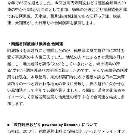
今年で65回を迎えました。今回は高円寺阿波おどり連協会所属の30
連の中から3連が合同連として参加。徳島の阿波おどり振興協会所属
である阿呆連、天水連、葉月連の姉妹連である江戸っ子連、吹鼓
連、天翔連がこの日限りの合同演舞を披露します。
・南越谷阿波踊り振興会 合同連
阿波踊りを南越谷にと提唱したのが、徳島県出身で越谷市に本社を
置く事業家の中内俊三氏でした。地域の人々にふるさと意識を呼び
起こし、地元越谷が誇る“文化”としていきたいと、郷土徳島の誇
る“文化”正調阿波踊りの開催に着目したのです。そんな南越谷の阿波
踊りは現在、本場徳島、東京都高円寺に次ぐ規模を誇る日本三大阿
波踊りの一つと言われる地元の祭りに発展し、夏の越谷に欠かせな
い風物詩として今年で38回を迎えました。今回は、若者の街渋谷を
イメージして南越谷阿波踊り地元連の若手中心で合同連を結成し参
加します。
■「渋谷阿波おどり powered by Sansan」について
当社は、2010年、徳島県神山町に当時は珍しかったサテライトオフ