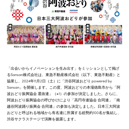
株主・投資家情報
サステナビリティ
採用情報
「出会いからイノベーションを生み出す」をミッションとして掲げ
るSansan株式会社は、東急不動産株式会社（以下、東急不動産）と
協業し、2024年11月2日（土）に「渋谷阿波おどり powered by
Sansan」を開催します。この度、阿波おどりの本場徳島市から「阿
波おどり振興協会 選抜連」（※1）の参加が決定しました。さらに、
阿波おどり振興協会の呼びかけにより「高円寺連協会 合同連」「南
越谷阿波踊り振興会 合同連」の参加も決定しました。日本三大阿波
おどりと呼ばれる地域から有名連に所属する総勢約100名が集結し、
渋谷サクラステージで演舞を披露します。