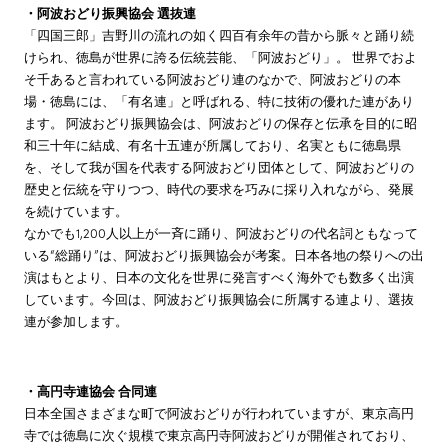
・阿波おどり振興協会 選抜連
「四国三郎」吉野川の流れの如く四百有余年の昔から脈々と踊り続
けられ、徳島が世界に誇る伝統芸能、「阿波おどり」。 世界でおよ
そ千あると言われている阿波おどり連のなかで、阿波おどりの本
場・徳島には、「有名連」と呼ばれる、特に技術の優れた連があり
ます。 阿波おどり振興協会は、阿波おどりの保存と伝承を目的に昭
和三十年に結成、有名十五連が所属しており、名実ともに徳島県
を、そして我が国を代表する阿波おどり団体として、阿波おどりの
歴史と伝統を守りつつ、時代の要求を巧みに採り入れながら、発展
を続けています。
なかでも1,200人以上が一斉に踊り、阿波おどりの代名詞ともなって
いる“総踊り”は、阿波おどり振興協会が考案。日本各地の祭りへの出
演はもとより、日本の文化を世界に発言すべく海外でも数多く出演
しています。今回は、阿波おどり振興協会に所属する連より、選抜
連が参加します。
・高円寺連協会 合同連
日本全国さまざまな町で阿波おどりが行われていますが、東京高円
寺では徳島に次ぐ規模で東京高円寺阿波おどりが開催されており、