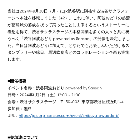
当社は2024年9月30日（月）にJR渋谷駅に隣接する渋谷サクラステ
ージへ本社を移転しました（※2）。これに伴い、阿波おどりの起源
が徳島城の落成を祝って踊ったことに由来するというストーリーに
着想を得て、渋谷サクラステージの本格開業を多くの人々と共に祝
うべく「渋谷阿波おどり powered by Sansan」の開催を決定しまし
た。当日は阿波おどりに加えて、どなたでもお楽しみいただけるス
タンプラリーや縁日、周辺飲食店とのコラボレーション企画も実施
します。
■開催概要
イベント名称：渋谷阿波おどり powered by Sansan
日時：2024年11月2日（土）12:00～21:00
会場：渋谷サクラステージ 〒150-0031 東京都渋谷区桜丘町1-4
参加費：無料
URL：
https://jp.corp-sansan.com/event/shibuya-awaodori/
■参加連について