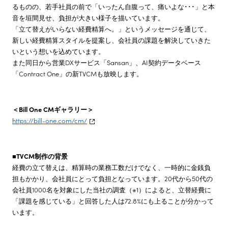
るものの、若手社員の前で「いったん自腹って、痛いよな･･･」と本
音を垣間見せ、負担が大きい様子を描いています。
「立て替えがいらない経費精算へ。」というメッセージを通じて、
新しい経費精算スタイルを提案し、会社員の課題を解決していきた
いという想いを込めています。
また同日から営業DXサービス「Sansan」、AI契約データベース
「Contract One」の新TVCMも放映します。
＜Bill One CMギャラリー＞
https://bill-one.com/cm/
■TVCM制作の背景
経費の立て替えは、精算時の業務工数だけでなく、一時的に金銭負
担もかかり、会社員にとって負担となっています。20代から50代の
会社員1000名を対象にした当社の調査（※1）によると、立替経費に
「課題を感じている」と回答した人は72.8%にも上ることが分かって
います。