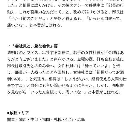
した」と部⻑に語りかける。その後タクシーで移動中に「部長の行
動力、これが営業力なんだって」と、改めて語りかけると、部長は
「当たり前のことだよ」と平然と答えるも、「いったん⾃腹って、
痛いよな…」と本音がこぼれる。
・「会社員と、急な会⾷」篇
週明けのオフィス。出社する部⻑に、若手の女性社員が「⾦曜はあ
りがとうございました」と声をかける。⾦曜の夜、打ち合わせ後に
部⻑は取引先との飲み会へ。⼥性社員には「帰っていいよ」と伝
え、部長が⼀⼈残ったことを回想し、⼥性社員は「部⻑だってお酒
弱いのに…」と気遣う。部⻑は「しょうがない、経費使える⼈間の仕
事ですよ」と自分にも言い聞かせるように言った。しかし、領収書
を⾒ながら「いったん⾃腹って、痛いよな…」と本音がこぼれる。
■放映エリア
関東・関西・中部・福岡・札幌・仙台・広島