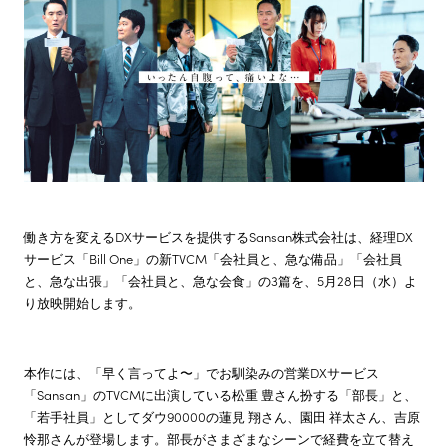
株主・投資家情報
サステナビリティ
採用情報
働き方を変えるDXサービスを提供するSansan株式会社は、経理DX
サービス「Bill One」の新TVCM「会社員と、急な備品」「会社員
と、急な出張」「会社員と、急な会食」の3篇を、5月28日（水）よ
り放映開始します。
本作には、「早く言ってよ〜」でお馴染みの営業DXサービス
「Sansan」のTVCMに出演している松重 豊さん扮する「部長」と、
「若手社員」としてダウ90000の蓮見 翔さん、園田 祥太さん、吉原
怜那さんが登場します。部長がさまざまなシーンで経費を立て替え