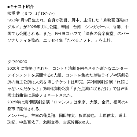
■キャスト紹介
松重 豊（まつしげ ゆたか）
1963年1月19日生まれ。自身が監督、脚本、主演した「劇映画 孤独の
グルメ」が2025年1月に公開。韓国、台湾、シンガポール、香港、中
国でも公開される。また、FM ヨコハマで「深夜の音楽食堂」のパー
ソナリティを務め、エッセイ集「たべるノヲト。」を上梓。
ダウ90000
2020年に旗揚げされた、コントと演劇を融合させた新たなエンター
テインメントを展開する8人組。コントを集めた単独ライブや演劇公
演の自主公演は人気を博しチケットは即完。第2回演劇公演「旅館じ
ゃないんだからさ」第5回演劇公演「また点滅に戻るだけ」では岸田
國士戯曲賞に最終ノミネートされた。
2025年は第7回演劇公演「ロマンス」は東京、大阪、金沢、福岡の4
都市で開催される。
メンバーは、主宰の蓮見翔、園田祥太、飯原僚也、上原佑太、道上
珠妃、中島百依子、忽那文香、吉原怜那の8人。