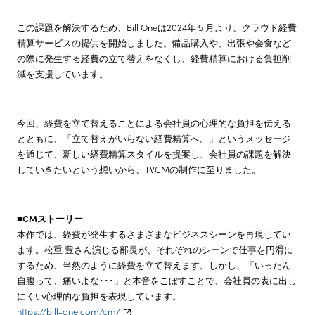
この課題を解決するため、Bill Oneは2024年５月より、クラウド経費
精算サービスの提供を開始しました。備品購入や、出張や会食など
の際に発生する経費の立て替えをなくし、経費精算における負担削
減を支援しています。
今回、経費を立て替えることによる会社員の心理的な負担を伝える
とともに、「立て替えがいらない経費精算へ。」というメッセージ
を通じて、新しい経費精算スタイルを提案し、会社員の課題を解決
していきたいという想いから、TVCMの制作に至りました。
■CMストーリー
本作では、経費が発生するさまざまなビジネスシーンを再現してい
ます。松重 豊さん演じる部長が、それぞれのシーンで仕事を円滑に
するため、当然のように経費を立て替えます。しかし、「いったん
自腹って、痛いよな･･･」と本音をこぼすことで、会社員の表に出し
にくい心理的な負担を表現しています。
https://bill-one.com/cm/