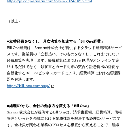
https://jp.corp-sansan.com/news/2024/0815.html
（以上）
■立替経費をなくし、月次決算を加速する「Bill One経費」
Bill One経費は、Sansan株式会社が提供するクラウド経費精算サービ
スです。従業員の「立替払い」そのものをなくし、これまでにない
経費精算を実現します。経費精算にまつわる処理がオンラインで完
結するだけでなく、領収書とカード明細の突合や証憑提出の督促を
自動化するBill Oneビジネスカードにより、経費精算における経理課
題を解決します。
https://bill-one.com/exp/
■経理DXから、全社の働き方を変える「Bill One」
Sansan株式会社が提供するBill Oneは、請求書受領、経費精算、債権
管理といった各領域における業務課題を解決する経理DXサービスで
す。全社員が関わる業務のプロセスを根底から変えることで、組織