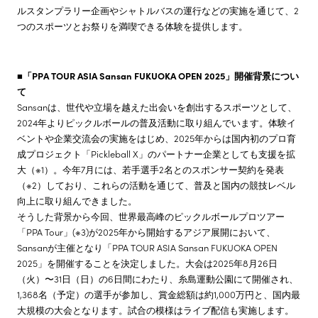
ルスタンプラリー企画やシャトルバスの運行などの実施を通じて、2
つのスポーツとお祭りを満喫できる体験を提供します。
■「PPA TOUR ASIA Sansan FUKUOKA OPEN 2025」開催背景につい
て
Sansanは、世代や立場を越えた出会いを創出するスポーツとして、
2024年よりピックルボールの普及活動に取り組んでいます。体験イ
ベントや企業交流会の実施をはじめ、2025年からは国内初のプロ育
成プロジェクト「Pickleball X」のパートナー企業としても支援を拡
大（※1）。今年7月には、若手選手2名とのスポンサー契約を発表
（※2）しており、これらの活動を通じて、普及と国内の競技レベル
向上に取り組んできました。
そうした背景から今回、世界最高峰のピックルボールプロツアー
「PPA Tour」(※3)が2025年から開始するアジア展開において、
Sansanが主催となり「PPA TOUR ASIA Sansan FUKUOKA OPEN
2025」を開催することを決定しました。大会は2025年8月26日
（火）〜31日（日）の6日間にわたり、糸島運動公園にて開催され、
1,368名（予定）の選手が参加し、賞金総額は約1,000万円と、国内最
大規模の大会となります。試合の模様はライブ配信も実施します。