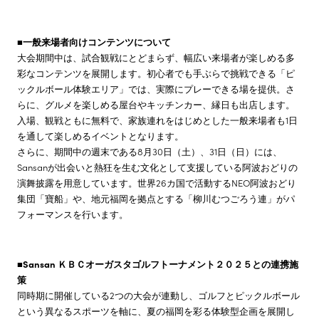
■一般来場者向けコンテンツについて
大会期間中は、試合観戦にとどまらず、幅広い来場者が楽しめる多
彩なコンテンツを展開します。初心者でも手ぶらで挑戦できる「ピ
ックルボール体験エリア」では、実際にプレーできる場を提供。さ
らに、グルメを楽しめる屋台やキッチンカー、縁日も出店します。
入場、観戦ともに無料で、家族連れをはじめとした一般来場者も1日
を通して楽しめるイベントとなります。
さらに、期間中の週末である8月30日（土）、31日（日）には、
Sansanが出会いと熱狂を生む文化として支援している阿波おどりの
演舞披露を用意しています。世界26カ国で活動するNEO阿波おどり
集団「寶船」や、地元福岡を拠点とする「柳川むつごろう連」がパ
フォーマンスを行います。
■Sansan ＫＢＣオーガスタゴルフトーナメント２０２５との連携施
策
同時期に開催している2つの大会が連動し、ゴルフとピックルボール
という異なるスポーツを軸に、夏の福岡を彩る体験型企画を展開し