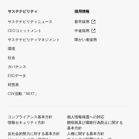
サステナビリティ
採用情報
サステナビリティニュース
新卒採用
CEOコミットメント
中途採用
サステナビリティマネジメント
障がい者採用
環境
社会
ガバナンス
ESGデータ
対照表
CSV活動「NEXT」
コンプライアンス基本方針
個人情報保護への対応
情報セキュリティ方針
贈収賄及び
腐敗行為防止に関する
基本方針
反社会的勢力に対する
基本方針
人権に関する基本方針
ソーシャルメディア
ポリシー
サイトのご利用にあたって