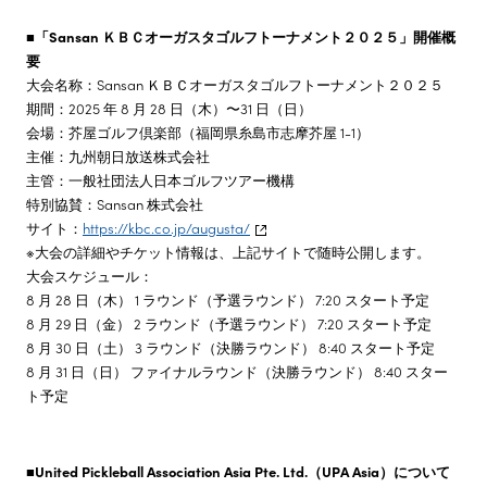
■「Sansan ＫＢＣオーガスタゴルフトーナメント２０２５」開催概
要
大会名称：Sansan ＫＢＣオーガスタゴルフトーナメント２０２５
期間：2025 年 8 月 28 日（木）〜31 日（日）
会場：芥屋ゴルフ倶楽部（福岡県糸島市志摩芥屋 1-1）
主催：九州朝日放送株式会社
主管：一般社団法人日本ゴルフツアー機構
特別協賛：Sansan 株式会社
サイト：
https://kbc.co.jp/augusta/
※大会の詳細やチケット情報は、上記サイトで随時公開します。
大会スケジュール：
8 月 28 日（木） 1 ラウンド（予選ラウンド） 7:20 スタート予定
8 月 29 日（金） 2 ラウンド（予選ラウンド） 7:20 スタート予定
8 月 30 日（土） 3 ラウンド（決勝ラウンド） 8:40 スタート予定
8 月 31 日（日） ファイナルラウンド（決勝ラウンド） 8:40 スター
ト予定
■United Pickleball Association Asia Pte. Ltd.（UPA Asia）について