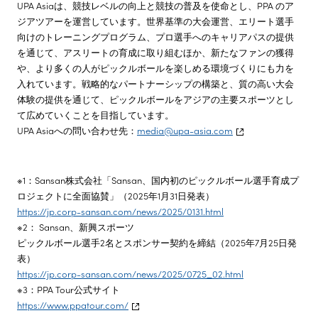
UPA Asiaは、競技レベルの向上と競技の普及を使命とし、PPA のア
ジアツアーを運営しています。世界基準の大会運営、エリート選手
向けのトレーニングプログラム、プロ選手へのキャリアパスの提供
を通じて、アスリートの育成に取り組むほか、新たなファンの獲得
や、より多くの人がピックルボールを楽しめる環境づくりにも力を
入れています。戦略的なパートナーシップの構築と、質の高い大会
体験の提供を通じて、ピックルボールをアジアの主要スポーツとし
て広めていくことを目指しています。
UPA Asiaへの問い合わせ先：
media@upa-asia.com
※1：Sansan株式会社「Sansan、国内初のピックルボール選手育成プ
ロジェクトに全面協賛」（2025年1月31日発表）
https://jp.corp-sansan.com/news/2025/0131.html
※2： Sansan、新興スポーツ
ピックルボール選手2名とスポンサー契約を締結（2025年7月25日発
表）
https://jp.corp-sansan.com/news/2025/0725_02.html
※3：PPA Tour公式サイト
https://www.ppatour.com/