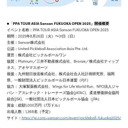
■「
PPA TOUR ASIA Sansan FUKUOKA OPEN 2025」開催概要
イベント名称：PPA TOUR ASIA Sansan FUKUOKA OPEN 2025
期間：2025年8月26日（火）〜31日（日）
主催：Sansan株式会社
公認：United Pickleball Association Asia Pte. Ltd.
運営：株式会社ピックルボールワン
協賛：Platinum／三井不動産株式会社、Bronze／株式会社ティップ
ネス、アオヤマスポーツ
後援：九州朝日放送株式会社、株式会社合人社計画研究所、福岡
県、一般財団法人ピックルボール日本連盟（PJF）
協力： 大塚製薬株式会社、Wings for Life World Run、NPO法人ジャ
パン・アスレチック・トレーナーズ協会(JATAC)、柔道整復師会協同
組合(JSK)、一般社団法人日本ピックルボール協会（JPA）
賞金：総額1,000万円（7万ドル）
出場人数：1,368名（予定）
サイト：
https://jp.corp-sansan.com/event/pickleball-fukuoka2025/