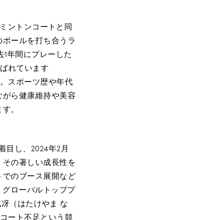
バドミントンコートと同
のボールを打ち合うラ
去1年間にプレーした
選ばれています
）。スポーツ歴や年代
ながら健康維持や美容
ます。
目し、2024年2月
、その著しい成長性を
トでのブース展開など
は、グローバルトッププ
 成冴（はたけやま な
、コート不足という競