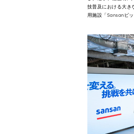
技普及における大き
用施設「Sansan