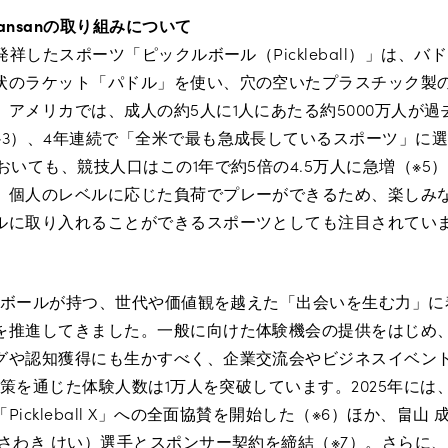
ansanの取り組みについて
発祥したスポーツ「ピックルボール（Pickleball）」は、
状のラケット「パドル」を使い、穴の空いたプラスチック製
アメリカでは、成人の約5人に1人にあたる約5000万人が過
※3）、4年連続で「全米で最も急成長しているスポーツ」に
おいても、競技人口はこの1年で約5倍の4.5万人に急増（※5
、個人のレベルに応じた負荷でプレーができるため、楽しみ
ルに取り入れることができるスポーツとしても注目されてい
クルボールが持つ、世代や価値観を越えた「出会いを生む力」に着
を推進してきました。一般に向けた体験機会の提供をはじめ
グや認知獲得にも生かすべく、企業交流会やビジネスイベン
の施策を通じた体験人数は1万人を突破しています。2025年に
ickleball X」への全面協賛を開始した（※6）ほか、畠山
（さわき けい）選手とスポンサー契約を締結（※7）。さらに