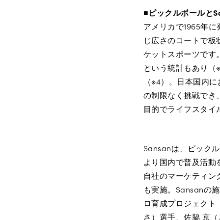
■ピックルボールとS
アメリカで1965年に
じ広さのコートで板
ケットスポーツです。
という統計もあり（
（※4）。日本国内に
の制限なく挑戦でき
目的でライフスタイ
Sansanは、ピッ
より国内で普及活動
自社のマーケティン
も実施。Sansan
ロ育成プロジェクト「P
さ）選手、佐脇 京