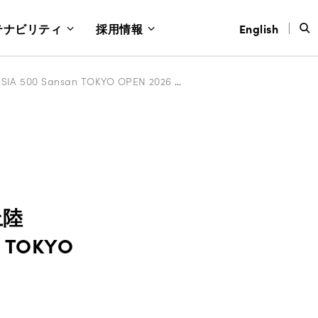
テナビリティ
採用情報
English
世界最大級のピックルボールツアーが東京初上陸Sansan、TBSと連携し「PPA ASIA 500 Sansan TOKYO OPEN 2026 Produced by TBS」開催
上陸
 TOKYO