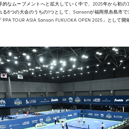
界的なムーブメントへと拡大していく中で、2025年から初の
る8つの大会のうちの1つとして、Sansanが福岡県糸島市
 TOUR ASIA Sansan FUKUOKA OPEN 2025」と