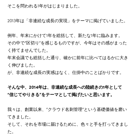
そこを問われる1年がはじまりました。
トップ
会社概要
2013年は「非連続な成長の実現」をテーマに掲げていました。
Sansanのカタチ
例年、年末にかけて1年を総括して、新たな1年に臨みます。
Leaders
その中で”区切り”を感じるものですが、今年はその感がまった
く持てませんでした。
新年のメッセージ
年末会議でも総括した通り、確かに前年に比べてはるかに大き
アクセス
く伸びました。
が、非連続な成長の実感はなく、仕掛中のことばかりです。
株主・投資家情報
そんな中、2014年は、非連続な成長への陸続きの1年として
“信じてやりきる”をテーマとして掲げたいと思います。
サステナビリティ
我々は、創業以来、”クラウド名刺管理”という基礎価値を磨い
てきました。
採用情報
そして、それを市場に届けるために、色々と手を打ってきまし
た。