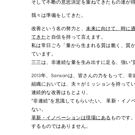
そして不断の意思決定を重ねてきたもの達が
我々は準備をしてきた。
改善という名の努力と、
未来に向けて、時に
てきた
と自信を持って言えます。
私は常日ごろ「量から生まれる質は脆く、質
ています。
三三は、非連続な量を生み出すに足る、強い”
2013年、Sansanは、皆さんの力をもって
組織においては、夫々がミッションを持って
連続的な改善はもとより、
“非連続”を意識してもらいたい。 革新・イ
ない。
革新・イノベーションは現場にある
ものです
するものではありません。