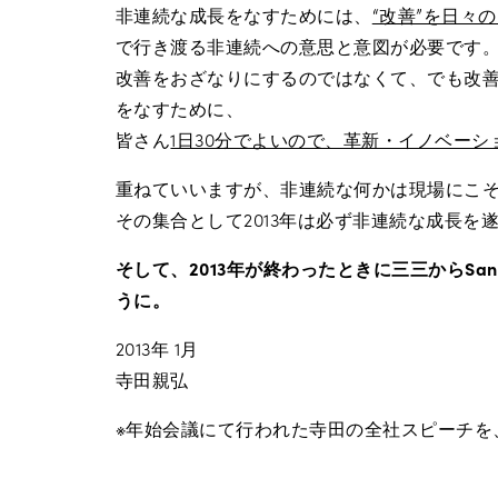
非連続な成長をなすためには、
“改善”を日々
で行き渡る非連続への意思と意図が必要です
改善をおざなりにするのではなくて、でも改
をなすために、
皆さん
1日30分でよいので、革新・イノベー
重ねていいますが、非連続な何かは現場にこ
その集合として2013年は必ず非連続な成長を
そして、2013年が終わったときに三三からSa
うに。
2013年 1月
寺田親弘
※年始会議にて行われた寺田の全社スピーチを