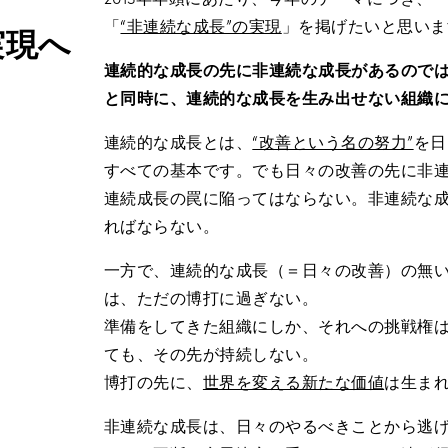
「
“非連続な成長”の実現
」を掲げたいと思いま
実現へ
連続的な成長の先に非連続な成長があるので
と同時に、連続的な成長を生み出せない組織
連続的な成長とは、
“改善という名の努力”
を日
すべての基本です。でも日々の改善の先に非
連続成長の罠に陥ってはならない。非連続な
ればならない。
一方で、連続的な成長（＝日々の改善）の無
は、ただの博打に過ぎない。
準備をしてきた組織にしか、それへの挑戦権
ても、その先が持続しない。
博打の先に、
世界を変える新たな価値
は生ま
非連続な成長は、日々のやるべきことから逃