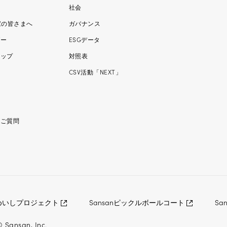
社会
家の皆さまへ
ガバナンス
ダー
ESGデータ
マップ
対照表
ー
CSV活動「NEXT」
るご質問
めいしプロジェクト
Sansanピックルボールコート
Sa
© Sansan, Inc.