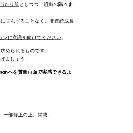
の当たり前
としつつ、組織の隅々ま
。
善に甘んずることなく、非連続成長
ションに意識を向けてください
。
そ求められるものです。
遂げましょう！
nsanへを質量両面で実感できるよ
、一部修正の上、掲載。