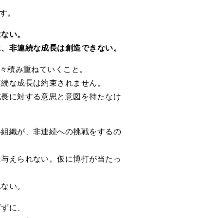
す。
はない。
に、非連続な成長は創造できない。
々積み重ねていくこと。
連続な成長は約束されません。
成長に対する
意思と意図
を持たなけ
い組織が、非連続への挑戦をするの
は与えられない。仮に博打が当たっ
れない。
げずに、